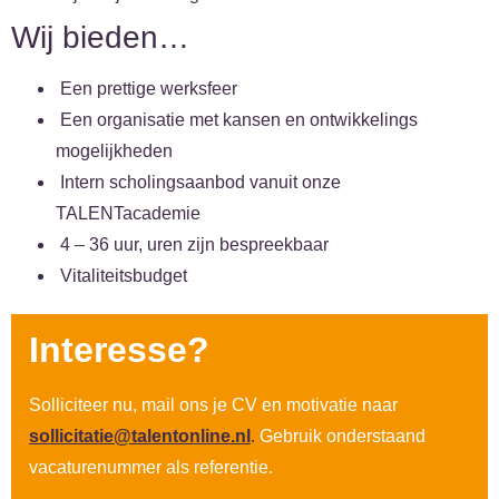
Wij bieden…
Een prettige werksfeer
Een organisatie met kansen en ontwikkelings
mogelijkheden
Intern scholingsaanbod vanuit onze
TALENTacademie
4 – 36 uur, uren zijn bespreekbaar
Vitaliteitsbudget
Interesse?
Solliciteer nu, mail ons je CV en motivatie naar
sollicitatie@talentonline.nl
.
Gebruik onderstaand
vacaturenummer als referentie.