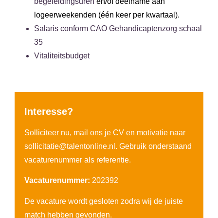
begeleidingsuren
en/of deelname aan
logeerweekenden (één keer per kwartaal).
Salaris conform CAO Gehandicaptenzorg schaal
35
Vitaliteitsbudget
Interesse?
Solliciteer nu, mail ons je CV en motivatie naar
sollicitatie
@talentonline.nl
. Gebruik onderstaand
vacaturenummer als referentie.
Vacaturenummer:
202392
De vacature wordt gesloten zodra wij de juiste
match hebben gevonden.